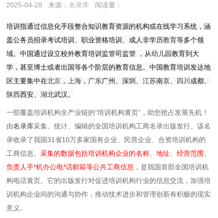
2025-04-28
来源：
名录库
阅读量：
培训指通过信息化手段整合知识教育资源的机构或在线学习系统，涵
盖公务员招录考试培训、职业资格培训、成人非学历
教育
等多个领
域。中国通过设立校外教育培训监管司监管 ，从
幼儿园
教育到大
学，甚至博士或者出国等各个阶层的教育信息。
中国教育培训发达地
区主要集中在
北京
，
上海
，
广东
广州、深圳、
江苏
南京、
四川
成都、
陕西
西安、
湖北
武汉。
一部覆盖培训机构全产业链的“培训机构黄页”，助您抢占发展先机！
由
名录库
采集、统计、编辑的全国培训机构工商名录出版发行。该名
录收录了我国31省10万多家国有企业、民营企业、合资培训机构的
工商信息。
采集的数据包括培训机构企业的名称、地址、经营范围、
负责人手*机办公电*话邮箱等公共工商信息，
是我国首部全国培训机
构电话黄页。它的出版发行对促进培训机构行业的信息交流，加强培
训机构企业间的沟通与协作，推动技术进步和管理创新有积极的现实
意义。