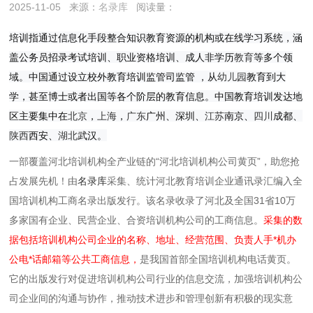
2025-11-05
来源：
名录库
阅读量：
培训指通过信息化手段整合知识教育资源的机构或在线学习系统，涵
盖公务员招录考试培训、职业资格培训、成人非学历
教育
等多个领
域。中国通过设立校外教育培训监管司监管 ，从
幼儿园
教育到大
学，甚至博士或者出国等各个阶层的教育信息。中国教育培训发达地
区主要集中在
北京
，
上海
，
广东
广州、深圳、
江苏
南京、
四川
成都、
陕西
西安、
湖北
武汉。
一部覆盖河北培训机构全产业链的“河北培训机构公司黄页”，助您抢
占发展先机！由
名录库
采集、统计河北教育培训企业通讯录汇编入全
国培训机构工商名录出版发行。该名录收录了河北及全国31省10万
多家国有企业、民营企业、合资培训机构公司的工商信息。
采集的数
据包括培训机构公司企业的名称、地址、经营范围、负责人手*机办
公电*话邮箱等公共工商信息，
是我国首部全国培训机构电话黄页。
它的出版发行对促进培训机构公司行业的信息交流，加强培训机构公
司企业间的沟通与协作，推动技术进步和管理创新有积极的现实意