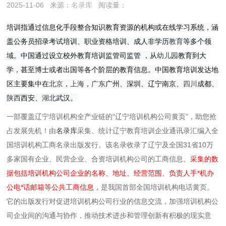
2025-11-06
来源：
名录库
阅读量：
培训指通过信息化手段整合知识教育资源的机构或在线学习系统，涵
盖公务员招录考试培训、职业资格培训、成人非学历
教育
等多个领
域。中国通过设立校外教育培训监管司监管 ，从
幼儿园
教育到大
学，甚至博士或者出国等各个阶层的教育信息。中国教育培训发达地
区主要集中在
北京
，
上海
，
广东
广州、深圳、辽宁
南京、
四川
成都、
陕西
西安、
湖北
武汉。
一部覆盖辽宁培训机构全产业链的“辽宁培训机构公司黄页”，助您抢
占发展先机！由
名录库
采集、统计辽宁教育培训企业通讯录汇编入全
国培训机构工商名录出版发行。该名录收录了辽宁及全国31省10万
多家国有企业、民营企业、合资培训机构公司的工商信息。
采集的数
据包括培训机构公司企业的名称、地址、经营范围、负责人手*机办
公电*话邮箱等公共工商信息，
是我国首部全国培训机构电话黄页。
它的出版发行对促进培训机构公司行业的信息交流，加强培训机构公
司企业间的沟通与协作，推动技术进步和管理创新有积极的现实意