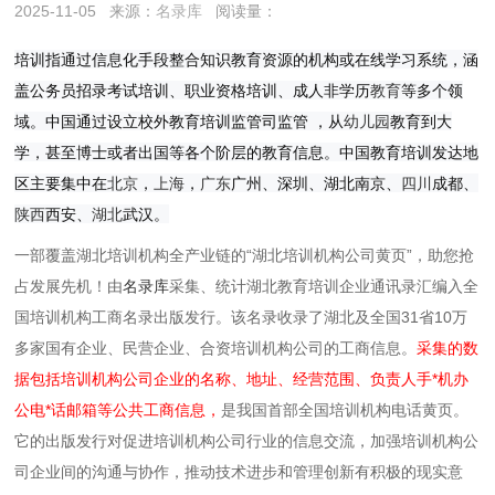
2025-11-05
来源：
名录库
阅读量：
培训指通过信息化手段整合知识教育资源的机构或在线学习系统，涵
盖公务员招录考试培训、职业资格培训、成人非学历
教育
等多个领
域。中国通过设立校外教育培训监管司监管 ，从
幼儿园
教育到大
学，甚至博士或者出国等各个阶层的教育信息。中国教育培训发达地
区主要集中在
北京
，
上海
，
广东
广州、深圳、湖北
南京、
四川
成都、
陕西
西安、
湖北
武汉。
一部覆盖湖北培训机构全产业链的“湖北培训机构公司黄页”，助您抢
占发展先机！由
名录库
采集、统计湖北教育培训企业通讯录汇编入全
国培训机构工商名录出版发行。该名录收录了湖北及全国31省10万
多家国有企业、民营企业、合资培训机构公司的工商信息。
采集的数
据包括培训机构公司企业的名称、地址、经营范围、负责人手*机办
公电*话邮箱等公共工商信息，
是我国首部全国培训机构电话黄页。
它的出版发行对促进培训机构公司行业的信息交流，加强培训机构公
司企业间的沟通与协作，推动技术进步和管理创新有积极的现实意