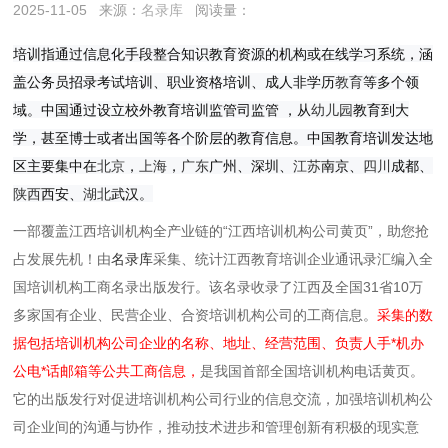
2025-11-05
来源：
名录库
阅读量：
培训指通过信息化手段整合知识教育资源的机构或在线学习系统，涵
盖公务员招录考试培训、职业资格培训、成人非学历
教育
等多个领
域。中国通过设立校外教育培训监管司监管 ，从
幼儿园
教育到大
学，甚至博士或者出国等各个阶层的教育信息。中国教育培训发达地
区主要集中在
北京
，
上海
，
广东
广州、深圳、
江苏
南京、
四川
成都、
陕西
西安、
湖北
武汉。
一部覆盖江西培训机构全产业链的“江西培训机构公司黄页”，助您抢
占发展先机！由
名录库
采集、统计江西教育培训企业通讯录汇编入全
国培训机构工商名录出版发行。该名录收录了江西及全国31省10万
多家国有企业、民营企业、合资培训机构公司的工商信息。
采集的数
据包括培训机构公司企业的名称、地址、经营范围、负责人手*机办
公电*话邮箱等公共工商信息，
是我国首部全国培训机构电话黄页。
它的出版发行对促进培训机构公司行业的信息交流，加强培训机构公
司企业间的沟通与协作，推动技术进步和管理创新有积极的现实意