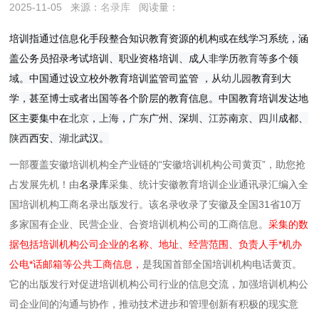
2025-11-05
来源：
名录库
阅读量：
培训指通过信息化手段整合知识教育资源的机构或在线学习系统，涵
盖公务员招录考试培训、职业资格培训、成人非学历
教育
等多个领
域。中国通过设立校外教育培训监管司监管 ，从
幼儿园
教育到大
学，甚至博士或者出国等各个阶层的教育信息。中国教育培训发达地
区主要集中在
北京
，
上海
，
广东
广州、深圳、
江苏
南京、
四川
成都、
陕西
西安、
湖北
武汉。
一部覆盖安徽培训机构全产业链的“安徽培训机构公司黄页”，助您抢
占发展先机！由
名录库
采集、统计安徽教育培训企业通讯录汇编入全
国培训机构工商名录出版发行。该名录收录了安徽及全国31省10万
多家国有企业、民营企业、合资培训机构公司的工商信息。
采集的数
据包括培训机构公司企业的名称、地址、经营范围、负责人手*机办
公电*话邮箱等公共工商信息，
是我国首部全国培训机构电话黄页。
它的出版发行对促进培训机构公司行业的信息交流，加强培训机构公
司企业间的沟通与协作，推动技术进步和管理创新有积极的现实意