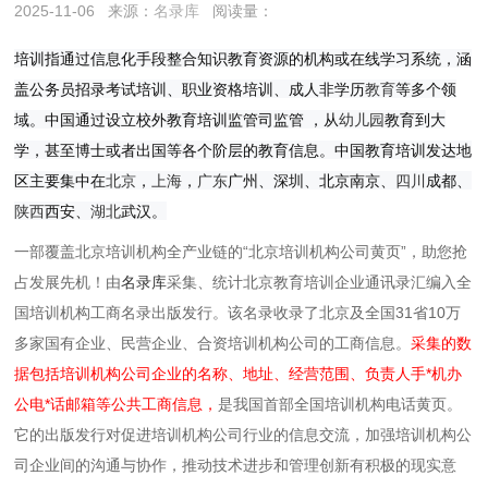
2025-11-06
来源：
名录库
阅读量：
培训指通过信息化手段整合知识教育资源的机构或在线学习系统，涵
盖公务员招录考试培训、职业资格培训、成人非学历
教育
等多个领
域。中国通过设立校外教育培训监管司监管 ，从
幼儿园
教育到大
学，甚至博士或者出国等各个阶层的教育信息。中国教育培训发达地
区主要集中在
北京
，
上海
，
广东
广州、深圳、北京
南京、
四川
成都、
陕西
西安、
湖北
武汉。
一部覆盖北京培训机构全产业链的“北京培训机构公司黄页”，助您抢
占发展先机！由
名录库
采集、统计北京教育培训企业通讯录汇编入全
国培训机构工商名录出版发行。该名录收录了北京及全国31省10万
多家国有企业、民营企业、合资培训机构公司的工商信息。
采集的数
据包括培训机构公司企业的名称、地址、经营范围、负责人手*机办
公电*话邮箱等公共工商信息，
是我国首部全国培训机构电话黄页。
它的出版发行对促进培训机构公司行业的信息交流，加强培训机构公
司企业间的沟通与协作，推动技术进步和管理创新有积极的现实意