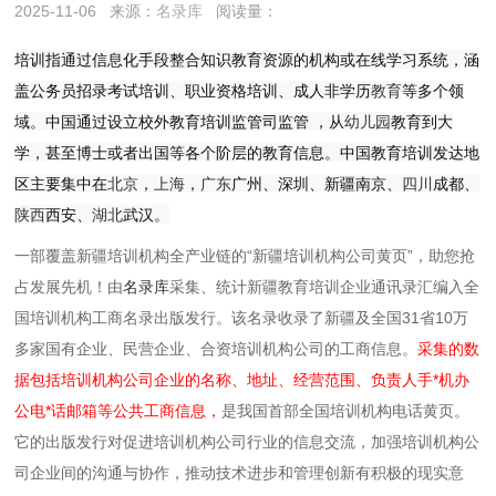
2025-11-06
来源：
名录库
阅读量：
培训指通过信息化手段整合知识教育资源的机构或在线学习系统，涵
盖公务员招录考试培训、职业资格培训、成人非学历
教育
等多个领
域。中国通过设立校外教育培训监管司监管 ，从
幼儿园
教育到大
学，甚至博士或者出国等各个阶层的教育信息。中国教育培训发达地
区主要集中在
北京
，
上海
，
广东
广州、深圳、新疆
南京、
四川
成都、
陕西
西安、
湖北
武汉。
一部覆盖新疆培训机构全产业链的“新疆培训机构公司黄页”，助您抢
占发展先机！由
名录库
采集、统计新疆教育培训企业通讯录汇编入全
国培训机构工商名录出版发行。该名录收录了新疆及全国31省10万
多家国有企业、民营企业、合资培训机构公司的工商信息。
采集的数
据包括培训机构公司企业的名称、地址、经营范围、负责人手*机办
公电*话邮箱等公共工商信息，
是我国首部全国培训机构电话黄页。
它的出版发行对促进培训机构公司行业的信息交流，加强培训机构公
司企业间的沟通与协作，推动技术进步和管理创新有积极的现实意