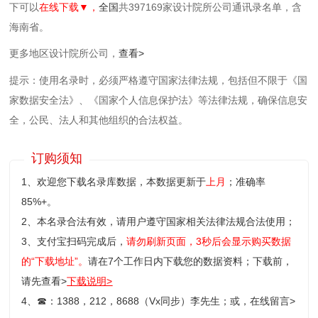
下可以
在线下载▼，
全国
共397169家设计院所公司通讯录名单，含
海南省。
更多地区设计院所公司，
查看>
提示：使用名录时，必须严格遵守国家法律法规，包括但不限于《国
家数据安全法》、《国家个人信息保护法》等‌法律法规，确保信息安
全，公民、法人和其他组织的合法权益。
订购须知
1、欢迎您下载名录库数据，本数据更新于
上月
；准确率
85%+。
2、本名录合法有效，请用户遵守国家相关法律法规合法使用；
3、支付宝扫码完成后，
请勿刷新页面，3秒后会显示购买数据
的“下载地址”。
请在7个工作日内下载您的数据资料；
下载前，
请先查看>
下载说明>
4、
☎
：1388，212，8688（Vx同步）李先生；或，
在线留言>