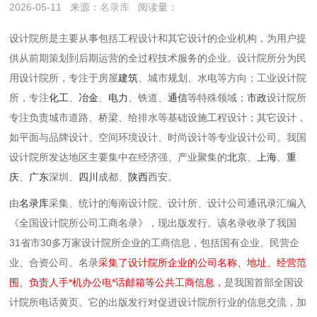
2026-05-11
来源：
名录库
阅读量：
设计院所是主要从事‌包括工程设计和其它设计的企业机构，为用户提
供从前期策划到后期运营的全过程技术服务的企业。设计院所分为民
用设计院所，专注于房屋
建筑
、城市规划、水电等方向；工业设计院
所，专注
化工
、
冶金
、
电力
、铁道、
通信
等特殊领域；
市政
设计院所
专注负责城市道路、桥梁、给排水等基础设施工程设计；其它设计，
如平面与品牌设计、空间环境设计、时尚设计等专业设计公司‌。我国
设计院所发达地区‌主要集中在经济强、产业聚集的
北京
、
上海
、
重
庆
、
广东
深圳、
四川
成都、
陕西
西安。
由
名录库
采集、统计的海南设计院、设计所、设计公司通讯录汇编入
《全国设计院所公司工商名录》，现出版发行。该名录收录了我国
31省市30多万家设计院所企业的工商信息，包括国有企业、民营企
业、合资公司。名录
采集了设计院所企业的公司名称、地址、经营范
围、负责人手*机办公电*话邮箱等公共工商信息，
是我国首部全国设
计院所电话黄页。它的出版发行对促进设计院所行业的信息交流，加