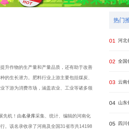
热门
01
河北
02
全国
以提升作物的生产量和产量品质，还有助于改善
品种的生长潜力。肥料行业上游主要包括煤炭、
03
云南
行业下游为消费市场，涵盖农业、工业等诸多领
04
山东
展先机！由
名录库
采集、统计、编辑的河南化
05
四川
。该名录收录了河南及全国31省市共14198