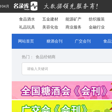
年04月
食品酒水
五金建材
能源矿产
纺织服装
礼品玩具
美容化妆
商业服务
金融行业
网站首页
糖酒会刊
广交会刊
食品
热门：
食品经销商