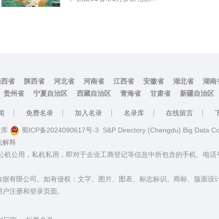
山西省
陕西省
河北省
河南省
江西省
安徽省
湖北省
湖南
贵州省
宁夏自治区
西藏自治区
青海省
甘肃省
新疆自治区
闻
免费名录
加入名录
名录库
在线留言
名录库
蜀ICP备2024090617号-3
S&P Directory (Chengdu) Big Data C
法解释
：公机公用，私机私用，即对于企业工商登记等信息中所包含的手机、电
数据有限公司。如有侵权：文字、图片、图表、标志标识、商标、版面设
用户注册和登录页面。