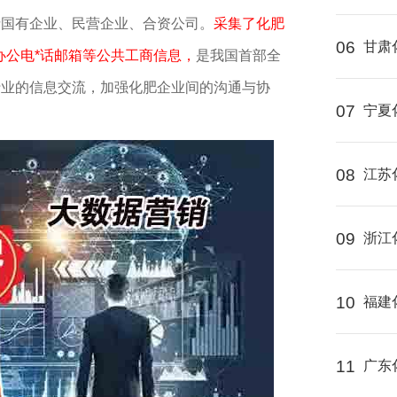
括国有企业、民营企业、合资公司。
采集了化肥
06
甘肃
办公电*话邮箱等公共工商信息，
是我国首部全
行业的信息交流，加强化肥企业间的沟通与协
07
宁夏
。
08
江苏
09
浙江
10
福建
11
广东