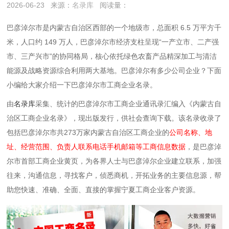
2026-06-23
来源：
名录库
阅读量：
巴彦淖尔市是‌内蒙古自治区西部‌的一个地级市，总面积 6.5 万平方千
米，人口约 149 万人，巴彦淖尔市经济支柱呈现“‌一产立市、二产强
市、三产兴市‌”的协同格局，核心依托‌绿色农畜产品精深加工‌与‌清洁
能源及战略资源综合利用‌两大基地。巴彦淖尔有多少公司企业？下面
小编给大家介绍一下巴彦淖尔市工商企业名录。
由
名录库
采集、统计的巴彦淖尔市工商企业通讯录汇编入《内蒙古自
治区工商企业名录》，现出版发行，供社会查询下载。该名录收录了
包括巴彦淖尔市共273万家内蒙古自治区工商企业的
公司名称、地
址、经营范围、负责人联系电话手机邮箱等工商信息数据
，是巴彦淖
尔市首部工商企业黄页，为各界人士与巴彦淖尔企业建立联系，加强
往来，沟通信息，寻找客户，侦悉商机，开拓业务的主要信息源，帮
助您快速、准确、全面、直接的掌握宁夏工商企业客户资源。