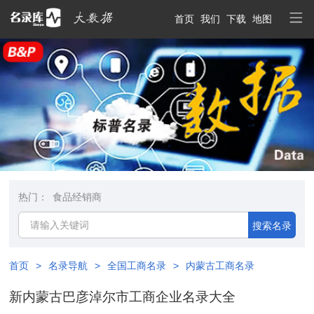
首页
我们
下载
地图
热门：
食品经销商
搜索名录
首页
>
名录导航
>
全国工商名录
>
内蒙古工商名录
新内蒙古巴彦淖尔市工商企业名录大全