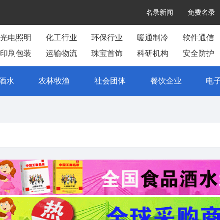
名录新闻
免费名录
光电照明
化工行业
环保行业
暖通制冷
软件通信
印刷包装
运输物流
珠宝首饰
科研机构
安全防护
酒水
农林牧渔
社会团体
餐饮企业
电