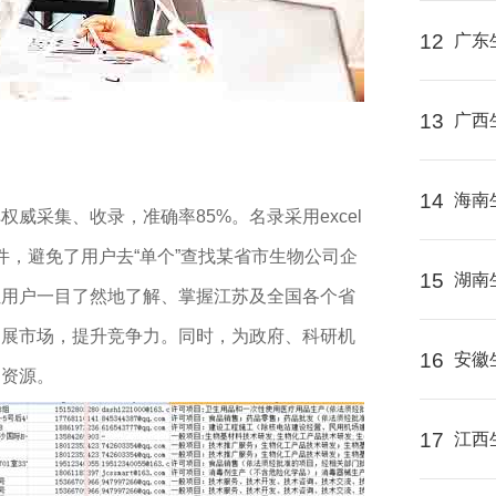
12
广东
13
广西
14
海南
库
权威采集、收录，准确率85%。名录采用excel
文件，避免了用户去“单个”查找某省市生物公司企
15
湖南
让用户一目了然地了解、掌握江苏及全国各个省
拓展市场，提升竞争力。同时，为政府、科研机
16
安徽
户资源。
17
江西