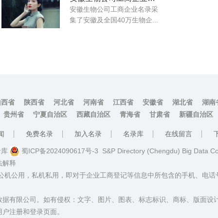
安徽生物公司工商企业名录采
集了安徽及全国40万生物企...
山西省
陕西省
河北省
河南省
江西省
安徽省
湖北省
湖南
贵州省
宁夏自治区
西藏自治区
青海省
甘肃省
新疆自治区
闻
免费名录
加入名录
名录库
在线留言
名录库
蜀ICP备2024090617号-3
S&P Directory (Chengdu) Big Data C
法解释
：公机公用，私机私用，即对于企业工商登记等信息中所包含的手机、电
数据有限公司。如有侵权：文字、图片、图表、标志标识、商标、版面设
用户注册和登录页面。