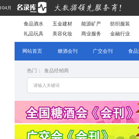
年04月
食品酒水
五金建材
能源矿产
纺织服装
礼品玩具
美容化妆
商业服务
金融行业
网站首页
糖酒会刊
广交会刊
食品
热门：
食品经销商