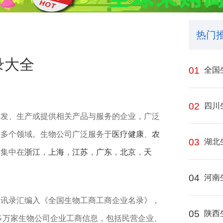
热门
录大全
01
全国
02
四川
研发、生产或提供相关产品与服务的企业，广泛
等多个领域。生物公司广泛服务于
医疗
健康
、
农
03
湖北
要集中在
浙江
，
上海
，
江苏
，
广东
，
北京
，
天
04
河南
通讯录汇编入《全国生物工商工商企业名录》，
05
陕西
0多万家生物公司企业工商信息，包括民营企业、