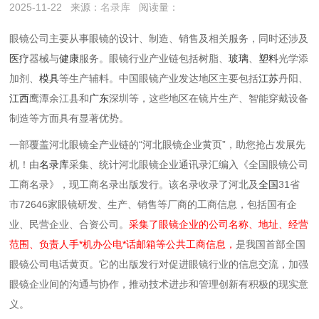
2025-11-22
来源：
名录库
阅读量：
眼镜公司主要从事眼镜的设计、制造、销售及相关服务，同时还涉及
医疗
器械与
健康
服务。眼镜行业产业链包括树脂、
玻璃
、
塑料
光学添
加剂、
模具
等生产辅料。中国眼镜产业发达地区主要包括
江苏
丹阳、
江西
鹰潭余江县和
广东
深圳等，这些地区在镜片生产、智能穿戴设备
制造等方面具有显著优势。
一部覆盖河北眼镜全产业链的“河北眼镜企业黄页”，助您抢占发展先
机！由
名录库
采集、统计河北眼镜企业通讯录汇编入《全国眼镜公司
工商名录》，现工商名录出版发行。该名录收录了河北及
全国
31省
市72646家眼镜研发、生产、销售等厂商的工商信息，包括国有企
业、民营企业、合资公司。
采集了眼镜企业的公司名称、地址、经营
范围、负责人手*机办公电*话邮箱等公共工商信息，
是我国首部全国
眼镜公司电话黄页。它的出版发行对促进眼镜行业的信息交流，加强
眼镜企业间的沟通与协作，推动技术进步和管理创新有积极的现实意
义。