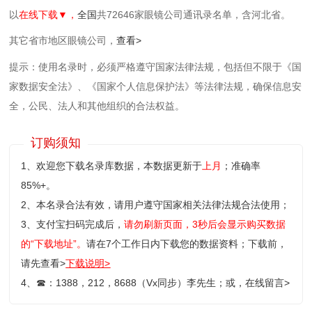
以
在线下载▼，
全国
共72646家眼镜公司通讯录名单，含河北省。
其它省市地区眼镜公司，
查看>
提示：使用名录时，必须严格遵守国家法律法规，包括但不限于《国
家数据安全法》、《国家个人信息保护法》等‌法律法规，确保信息安
全，公民、法人和其他组织的合法权益。
订购须知
1、欢迎您下载名录库数据，本数据更新于
上月
；准确率
85%+。
2、本名录合法有效，请用户遵守国家相关法律法规合法使用；
3、支付宝扫码完成后，
请勿刷新页面，3秒后会显示购买数据
的“下载地址”。
请在7个工作日内下载您的数据资料；
下载前，
请先查看>
下载说明>
4、
☎
：1388，212，8688（Vx同步）李先生；或，
在线留言>