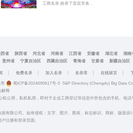
工商名录,收录了宜宾市各...
山西省
陕西省
河北省
河南省
江西省
安徽省
湖北省
湖南
贵州省
宁夏自治区
西藏自治区
青海省
甘肃省
新疆自治区
闻
免费名录
加入名录
名录库
在线留言
名录库
蜀ICP备2024090617号-3
S&P Directory (Chengdu) Big Data C
法解释
：公机公用，私机私用，即对于企业工商登记等信息中所包含的手机、电
数据有限公司。如有侵权：文字、图片、图表、标志标识、商标、版面设
用户注册和登录页面。