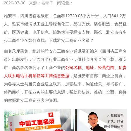
2026-07-06
来源：
名录库
阅读量：
雅安市，四川省辖地级市，总面积12720.03平方千米，人口341.2万
人。雅安市经济以‌工业主导绿色化工、晶硅光伏、装备制造、食品轻
纺、医药健康、电子信息、旅游‌为主要经济支柱。‌‌
那么，
雅安
市
有多
少工商企业？如何查找、下载
雅安
工商企业名录？
由
名录库
采集、统计的雅安市工商企业通讯录汇编入《四川省工商名
录》出版发行，涵盖各个行业工商企业，供社会各界查询下载。雅安
市工商名录名录公示了工商企业的
公司名称、地址、经营范围、负责
人联系电话手机邮箱等工商信息数据
，是雅安市首部工商企业黄页，
为各界人士与雅安企业建立联系，加强往来，沟通信息，寻找客户，
侦悉商机，开拓业务的主要信息源，帮助您快速、准确、全面、直接
的掌握雅安工商企业客户资源。