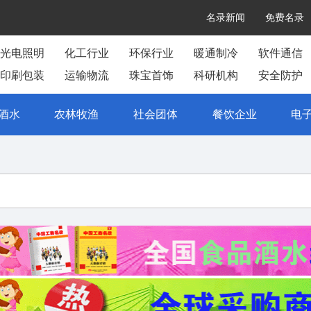
名录新闻
免费名录
光电照明
化工行业
环保行业
暖通制冷
软件通信
印刷包装
运输物流
珠宝首饰
科研机构
安全防护
酒水
农林牧渔
社会团体
餐饮企业
电