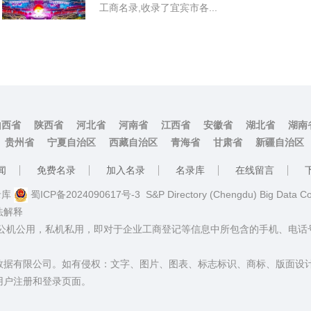
工商名录,收录了宜宾市各...
山西省
陕西省
河北省
河南省
江西省
安徽省
湖北省
湖南
贵州省
宁夏自治区
西藏自治区
青海省
甘肃省
新疆自治区
闻
免费名录
加入名录
名录库
在线留言
名录库
蜀ICP备2024090617号-3
S&P Directory (Chengdu) Big Data C
法解释
：公机公用，私机私用，即对于企业工商登记等信息中所包含的手机、电
数据有限公司。如有侵权：文字、图片、图表、标志标识、商标、版面设
用户注册和登录页面。