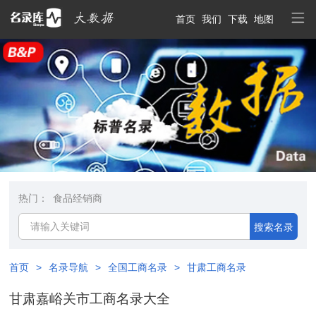
首页
我们
下载
地图
热门：
食品经销商
搜索名录
首页
>
名录导航
>
全国工商名录
>
甘肃工商名录
甘肃嘉峪关市工商名录大全