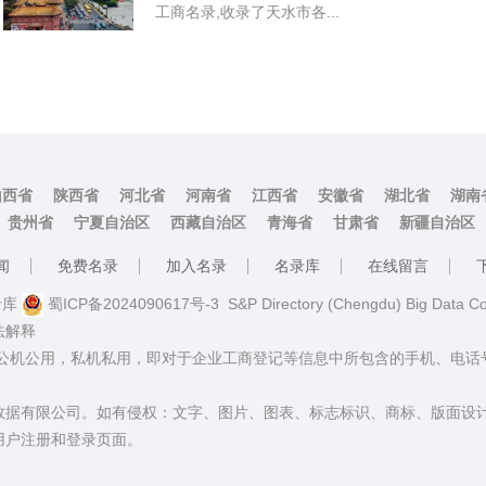
工商名录,收录了天水市各...
山西省
陕西省
河北省
河南省
江西省
安徽省
湖北省
湖南
贵州省
宁夏自治区
西藏自治区
青海省
甘肃省
新疆自治区
闻
免费名录
加入名录
名录库
在线留言
名录库
蜀ICP备2024090617号-3
S&P Directory (Chengdu) Big Data C
法解释
：公机公用，私机私用，即对于企业工商登记等信息中所包含的手机、电
数据有限公司。如有侵权：文字、图片、图表、标志标识、商标、版面设
用户注册和登录页面。